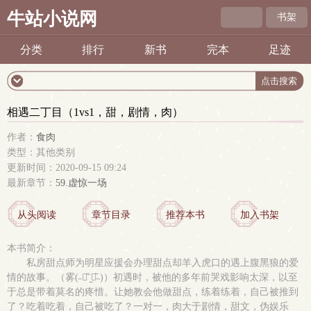
牛站小说网
书架
分类
排行
新书
完本
足迹
相遇二丁目（1vs1，甜，剧情，肉）
作者：
食肉
类型：其他类别
更新时间：2020-09-15 09:24
最新章节：
59.虚惊一场
从头阅读
章节目录
推荐本书
加入书架
本书简介：
私房甜点师为明星应援会办理甜点却羊入虎口的遇上腹黑狼的爱
情的故事。（雾(˶￣᷄⁻̫￣᷅˵)）初遇时，被他的多年前哭戏影响太深，以至
于总是带着莫名的疼惜。让她教会他做甜点，练着练着，自己被推到
了？吃着吃着，自己被吃了？一对一，肉大于剧情，甜文，伪娱乐