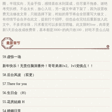
圈，半现实向，无金手指，感情喜欢水到渠成，但尽量不拖沓。谢绝
考究扒榜。不会太长，放心入坑，另一篇文申请下架了，因为设置收
费无法修改文章，只能选择下架，村姑的章节将会全部重写大修文，
有些情节会合并在此文，提前打个招呼。但也会在完结后重新放入此
文中。不多求珍珠，只求看完可以多留言唠嗑。此文限时free，肉章更
新5天后会改成收费章，基本都是3000+的肉只收100，好吃不贵么么哒
最新章节
更
59.虚惊一场
多
新年快乐！无责任脑洞番外！哥哥弟弟1v2。1v1党慎点！！
58.后台风波 （双更）
57.There for you
56.生日会 （H）
55.花房姑娘 H
54.婚姻日常