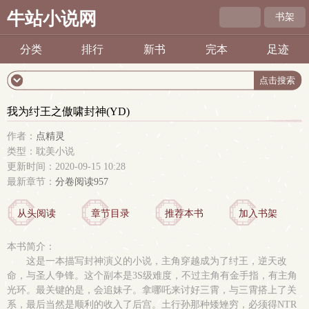
牛站小说网
书架
分类
排行
新书
完本
足迹
我为纣王之傲啸封神(YD)
作者：
点精灵
类型：耽美小说
更新时间：2020-09-15 10:28
最新章节：
分卷阅读957
从头阅读
章节目录
推荐本书
加入书架
本书简介：
这是一本描写封神演义的小说，主角穿越成为了纣王，逆天改
命，与圣人争锋。这个副本是3S级难度，不过主角有金手指，有主角
光环。最关键的是，会追妹子。拿哪吒来讨好三霄，与三霄搭上了关
系，最后当然是顺利的收入了后宫。土行孙那种矮矬穷，必须得NTR