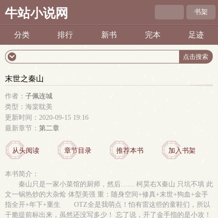
牛站小说网
书架
分类
排行
新书
完本
足迹
末世之秦山
作者：
子佩连城
类型：海棠耽美
更新时间：2020-09-15 19:16
最新章节：
第二章
从头阅读
章节目录
推荐本书
加入书架
本书简介：
秦山只是一家小菜馆的厨师，然后…… 柯昊右X秦山 只坑不填 此
文一锅热炒的大杂烩 体型美强 重：随身空间+修真+末世+狗血+金手
指全开+年下+重生 OTZ全是我萌点！怕有雷这些的童鞋们，所以
干脆提前标出来，虽然还没写多少！ 忘了说，开了金手指的是小攻！