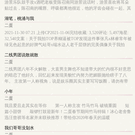
听“加州旅馆”，约定以后一定要一起去加州看看。可加州那么远，现
游景乐队鼓手攻x酒吧老板受陈召南同游景说话时，游景喜欢将耳朵
实把他们折磨得体无完肤。梁彰却想，爱总能抵抗一切的。——外冷
贴过去，陈召南的嘴唇、呼吸都离他很近，他的牙齿会碰在一起。其
内温柔的酷哥攻（向裴）x勇敢冲动的伪乖仔受（梁彰）关于大人眼
实这样的动作很暧昧，游景是故意的。他是一个直率、粗糙的人，但
湖笔，桃浦与我
中坏孩子的青春和梦想的故事，很莽撞也很酸涩，涉及乐队其他成员
是这件事上他得承认，他用了小小的心机。暗恋让他没办法，陈召南
二蛋
的故事。文中城市架空。
让他没办法。攻有很多女性前任，不开窍，受有只走肾的关系（之前
是top）强受年下竹马，插叙（过去章节的卷名称前有·） 强强 年下
2021-11-30 07:21 上传CP2021-11-06完结收藏: 3,520评论: 5,497海星:
HE 暗恋
32,540文案：关于我拍TOP养糊逼被TOP发现这件事张凡x林睿常年被
绿见色起意的好脾气站哥x端水达人老千层饼的完美偶像关于我拍
TOP养糊逼被TOP发现这件事，TOP的意思是要我肉偿，我看了看对
二线男团说散就散
方的脸，果断答应。兄弟们，你们说我做的对吗第一人称 娱乐圈
二蛋
二线男团八年不火解散，大直男主舞也不知道带大的忙内很不好意思
的暗恋了他好久，回忆起来发现美貌忙内努力把媚眼抛给瞎子了八
年。 主攻第一人称视角，说是娱乐圈其实主要写写饭圈，请勿有带
入！ txt全篇在?微博@是二蛋老师啊 骂我的别来
小年
二蛋
我且爱且走其实在等你 第一人称主攻 竹马竹马 破镜重圆 短
篇小甜饼 敲锣打鼓迎新年！二蛋春节期间竹马特辑！冰心老舍鲁
迅汪曾祺等名家并未联袂推荐！带给你2020年春天的温暖
我们哥哥没划水
二蛋