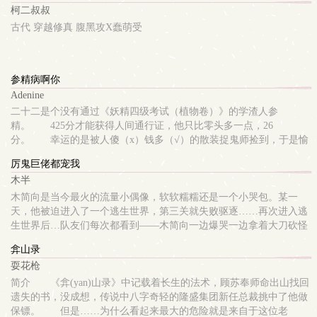
柯二叔叔
古代 穿越修真 腹黑攻X蠢萌受
参精病啊你
Adenine
二十二是个没有通过《妖精四级考试（植物卷）》的学渣人参
精。 425分才能获得人间通行证，他只比零头多一点，26
分。 幸运的是被人傻（x）钱多（√）的散装捉鬼师捡到，于是愉
快地开启了偷渡人间的生（捉）存（鬼）副本。 就是学习太差，
厉鬼巨佬都宠我
人形总变不好。 不仅缺肝少肺，还……没有花花。 齐沭：一
木半
开始，只是想用参治病。 后来发现自己是去找病的：） 齐
沭：“去，把脚换下来。” 有四个jio杆杆穿着四只鞋的齐
木简向是当今最火的流量小偶像，软软糯糯还是一个小哭包。某一
遇：“？？？为什么！！！” 齐沭：“别坐地铁。” 齐遇：“为什
天，他被迫进入了一个逃生世界，第三关就失败驱逐……再次进入逃
么？？？” 齐沭：“你个木头桩子还想过X光？别人以为你是我买
生世界后…队友们每次都看到——木简向一边爆哭一边拿着大刀砍怪
的充x娃娃呢！！！” 阳光沙雕老奶狗x外温内冷一失足成千古
物…队友:“？？”——这次，他的系统管家告诉他…“你唯一逃出世界
弇山录
受 互宠 非典型性沙雕文 受的性格仅供参考，一切以实物为
的方法，便是拯救不同时间线的悲惨反派Boss，拯救的方法——便是
耍花枪
准：） 一句话简介：我没有偷渡，是人类先动的手！ 内容标
撩他，亲他，攻略他！”木简向:“……”于是队友们看到…木简向砍完
签： 灵异神怪 情有独钟 甜文 异想天开
怪物后…每次还和大反派玩亲亲抱抱举高高…队友:“……”还可以这
简介 《弇(yan)山录》中记载着长生的法术，顾苏奉师命出山找回
样？？？后来…所有人人都沦为了大型真香现场…这是一个万人迷大
遗失的书，没成想，传说中八字奇轻的隆盛集团新任总裁挑中了他做
佬在逃生世界轻松谈恋爱的故事…双重生，两人都是暗恋…精分控制
保镖。 但是……为什么看起来最大的危险就是来自于这位老