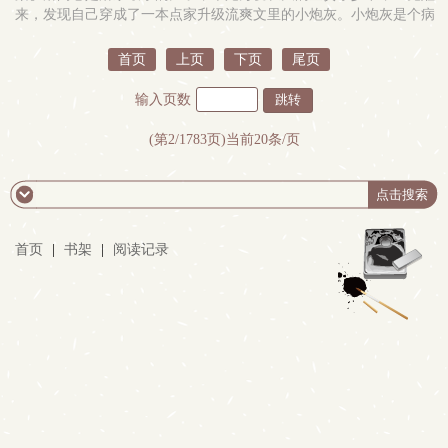
表情的拿出了一张土地所有权证明：“莫干山是我的私产，山上的一
来，发现自己穿成了一本点家升级流爽文里的小炮灰。小炮灰是个病
切花草树木都是我的，包括你，一颗没用的板蓝根！”元青：……“山
秧子，病的快死了还作死，仗着貌美要勾引全书最大反派行风月之
上养你这么多年，是该报恩了，规矩懂吧，小妖精报恩也是要以身相
事。大反派是原书男主一生之敌，实力深不可测，性格暴戾阴鸷，常
首页
上页
下页
尾页
许的，不过媳妇你没资格，小妾吧。”9023年了，小……小小妾毫无
年戴着半副面具，很少有人见过他长什么样子。勾引当然没成功，小
妖德！元青：“我……我其实敲错门了你信吗”#被大妖怪强取豪夺了怎
炮灰没蹦跶两下，就被一眼识破狐狸尾巴，被大反派掐着脖子按在水
输入页数
么办#；#大妖怪不报恩怎么办#；#我老板是一只白嫖怪！#食用指
里，生生窒息而死。穿过来之后，洛闻心紧张的要死，生怕小命不
南：1. 包治百病小妖精vs睚眦必报大妖怪2. 龙族妖精小萌文，甜甜
保，但几个月过去了，他没见到什么凶残反派，反倒结识了一个对他
(第2/1783页)当前20条/页
~~~内容标签： 灵异神怪 破镜重圆 甜文 爽文搜索关键字：主角： ┃
好上天的陌生男子。他要星星，对方不给月亮，他要看花，对方不带
配角：预收《协议婚姻到期后老攻失忆了》 ┃ 其它：一句话简介：
他看雪；没用多久，洛闻心就享受起了男人的伺候，被纵的娇气更甚
大妖怪不报恩怎么办立意：保护野生动物，歌颂美丽爱情
以前。-一朝武林大会，全江湖都看见了季晟的真面目：男人高大俊
朗，完全不似传说里那般青面獠牙、丑如罗刹。他怀里抱着个比花还
娇艳的小美人，眉眼低垂，神情比谁都温柔。而洛闻心也终于得知了
首页
|
书架
|
阅读记录
枕边人的身份，他瑟瑟发抖，脑子里全是这一年来，自己对大反派做
的事——晚上要他哄睡。秋千要他帮推。不是他喂的水不喝。哭的时
候他必须在他身边。还把脚踩在……他的……上面…………按照原
著，这桩桩件件，都是值得被对方掐死一百次的事。洛闻心把自己躲
在被子里，决心再也不靠近季晟。却被一双大手抱了出来，男人擦干
他眼泪，叫他“心心”，嘴上哄着他，手上却一点也不老实，冷着一张
俊脸，非要跟他行风月之事。单线思维大魔王攻×傻白甜软小美人受
【高亮】1.娇娇宝贝弱受2.背景架空，完全架空，请勿考据3.没什么正
经剧情，本质是个黏黏糊糊的恋爱糖精文4.因为作者雷点和读者雷点
不一定相同，所以若遇不适直接点叉就好，弃文不必告知，感谢感谢