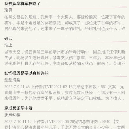
我被妖孽将军攻略了
起：“老板，你们这个蛋糕名字不好听。”周放眼神都不给一个，意思
瑜灵
是爱吃吃，不爱吃滚。颜起：“你能不能多说几句话？”周放：。追到
手之后：颜起：“放哥，奶茶太烫了。”周放（无奈）：“拿来我吹
按照文昌县的规矩，孔翔宇一个大男人，要嫁给魏家一位死了百年的
吹。”颜起：“放放，蛋糕改个名字吧。”周放（冷酷）：“好好叫人，
将军。本是个走过场的冥婚祭祀，却成真了！那位死了百年的将军，
随你改。”颜起：“老公，笑一个。”周放（假装镇定）：“你叫我什
居然真的来娶他了，还带来了一屋子的聘礼。给聘礼倒也没什么，谁
么？”颜起：“老公～～～”有没有人能顶得住颜起撒娇，你放哥不知
想这些聘礼中竟出现了他大哥的遗物。从此一人一鬼踏上了办案的道
破云
道，反正他顶不住。
路。而这一桩桩的案件背后竟牵扯着一个百年前的秘密。都说姻缘天
淮上
注定。孔翔宇身为男子，理应不该与另一个男子有姻缘。他与魏泽之
间究竟有什么瓜葛？是什么让魏将军百年不愿入轮回？-------------魏
城市天空，诡云奔涌三年前恭州市的缉毒行动中，因总指挥江停判断
将军骁勇善战，风华绝代。本是个不差女子喜欢的好儿郎，却独独对
失误，现场发生连环爆炸，禁毒支队伤亡惨重。三年后，本应早已因
孔翔宇这个男子情有独钟。他是人也睡了，床也上了，甚至连兵法都
过殉职并尸骨无存的江停，竟奇迹般从植物人状态下醒来了。英魂不
用上了，偏生那孔翔宇就是个不开窍的。有日魏泽问他：“你要如何
得安息，他必须从地狱重返人间，倾其所有来还原血腥离奇的真相。
妖怪报恩是要以身相许的
才能答应？”孔翔宇头疼万分，随口胡诌道：“你挥刀自宫，我就答
现代都市刑侦，英俊潇洒十项全能进可百米狙人头退可徒手拆炸弹没
堂堂海棠
应。”魏泽皱眉道：“不行，刀会断。”孔翔宇：“……”他是真不明白，
事就爱装个逼的攻&因为反正随时准备完蛋所以不管发生什么事都很
自己怎么就偏偏被男人给看上了！他可是个直男！直男！！------------
淡定的受HE 新增第161章 完结
2022-7-9 21:43 上传晋江VIP2021-02-16完结总书评数：661 文案：元
-1.文章大体，甜一甜，虐一虐（我试试）HE2.本文主受视角3.年下，
青是山中一颗包治百病的板蓝根，救过无数只妖怪，可惜没有一只回
年下！魏将军算的是阳寿！武力超群厉鬼攻X柔弱不能自理受（真
来报恩的，为此他愤愤不平，成精后立马决定下山收账。为了找人，
的）
元青入职了妖怪管理局，第一天就查到了一只欠他恩情的大妖怪。当
穿成反派掌中娇
晚，元青敲开了大妖怪家的门，咦~长得还挺俊俏。“你好，我是五百
肥煮幼骗
年前在莫干山上救了你一命的那颗板蓝根，算算时间，你该向我报恩
了，听说你们大妖怪报恩都是要以身相许的，以后，你就当我媳妇儿
2022-7-10 11:12 上传晋江VIP2022.06.20完结总书评数：5840 【文
吧。”大妖怪微微皱眉，“哪来的”“莫干山。”元青笑眯眯。大妖怪面无
案】洛闻心是洛家最小的儿子，千宠万爱长大的金贵小少爷，一觉醒