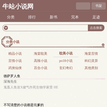
牛站小说网
书架
分类
排行
新书
完本
足迹
分类小说
更
耽美小说
精品小说
海棠耽美
海棠言情
言情小说
高辣小说
po18小说
科幻灵异
多
武侠仙侠
百合小说
玄幻奇幻
其他类别
德萨罗人鱼
深海先生
鬼畜人鱼攻X健气作死生物学家受 HE
不写清楚的小说都是坑爹的