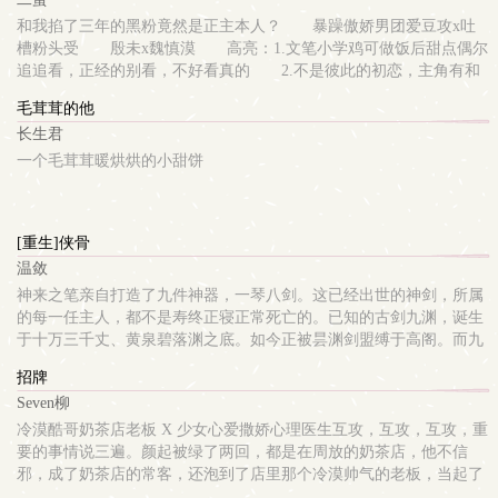
和我掐了三年的黑粉竟然是正主本人？ 暴躁傲娇男团爱豆攻x吐
槽粉头受 殷未x魏慎漠 高亮：1.文笔小学鸡可做饭后甜点偶尔
追追看，正经的别看，不好看真的 2.不是彼此的初恋，主角有和
别人谈恋爱 3.是对话体+论坛体+第一人称插入，真的很乱，如果
毛茸茸的他
不是无聊别看 4.不喜欢不要在评论区留言，给我留个面子，谢
长生君
谢 风暴成员划水遭全网黑，粉头每日洗白，正主开小号下场说自
己是真划水，两人遂掐。 这是一个本来不想做偶像天天划水开小
一个毛茸茸暖烘烘的小甜饼
号黑自己的暴躁老哥被掐架粉头天天花式彩虹屁导致决定好好营业的
故事。
[重生]侠骨
温敛
神来之笔亲自打造了九件神器，一琴八剑。这已经出世的神剑，所属
的每一任主人，都不是寿终正寝正常死亡的。已知的古剑九渊，诞生
于十万三千丈、黄泉碧落渊之底。如今正被昙渊剑盟缚于高阁。而九
渊剑历任的九名剑主，不论开局如何、过程如何，不论两位剑主之间
招牌
的关系是亲人、朋友、爱侣、还是陌生人，最终皆会与另一柄神剑
Seven柳
—— 诞于极昼之光的一夕剑之主结为死仇，以三百年为一轮回，结局
仅能存活一人。历经九次生死厮杀，竟无一例外。剑圣攻X穿越受 一
冷漠酷哥奶茶店老板 X 少女心爱撒娇心理医生互攻，互攻，互攻，重
个暗恋与相互救赎的故事。
要的事情说三遍。颜起被绿了两回，都是在周放的奶茶店，他不信
邪，成了奶茶店的常客，还泡到了店里那个冷漠帅气的老板，当起了
老板娘。追到手之前：颜起：“怎么这么烫啊。”周放：“晾着。”颜