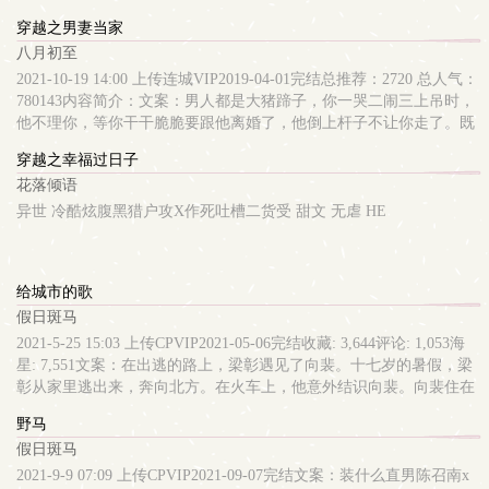
欲极强攻vs软萌哭包钢牙白兔受依旧轻松悬疑恋爱甜宠文…追妻修罗
板？ 可怕的不是对真相一无所知，而是你所知道的是不完整的真
穿越之男妻当家
场。内容标签： 灵异神怪 重生 无限流 甜文
相。 它会比无知更令人难过，甚至会误导你，煽动你，引你走上
八月初至
歧途。 蛇精病版文案： 付宗明：“给我个机会，以前是我身
不由己，这辈子我想当一个好人。” 顾苏：“行，你去问阎王，看
2021-10-19 14:00 上传连城VIP2019-04-01完结总推荐：2720 总人气：
他同不同意你重新做人。” 轮转王：“这门亲事我同意了。” 顾
780143内容简介：文案：男人都是大猪蹄子，你一哭二闹三上吊时，
苏：“……”不，我们并没有问这个问题！ 前世今生，1VS1 弇
他不理你，等你干干脆脆要跟他离婚了，他倒上杆子不让你走了。既
山(音同“燕山”)，日落之地。《穆天子传》卷三：“天子遂驱，升于弇
然不离，那就好好过日子。不是我的我不要，是我的谁也别想拿走。
穿越之幸福过日子
山 ，乃纪名迹于弇山之石，而树之槐，眉曰:“西王母之山。”
家长里短过日子，发家致富生孩子。关键字：穿越之男妻当家，八月
花落倾语
初至，穿越，强强原文链接：
异世 冷酷炫腹黑猎户攻X作死吐槽二货受 甜文 无虐 HE
给城市的歌
假日斑马
2021-5-25 15:03 上传CPVIP2021-05-06完结收藏: 3,644评论: 1,053海
星: 7,551文案：在出逃的路上，梁彰遇见了向裴。十七岁的暑假，梁
彰从家里逃出来，奔向北方。在火车上，他意外结识向裴。向裴住在
会漏雨的破旧小楼里，留长发，身上两处纹身。向裴的乐队叫“偷渡
野马
者”，代表他们都无法在这个城市真正扎根。向裴喜欢皇后乐队，MP3
假日斑马
里大多数是他们的歌。向裴喜欢摩托，梁彰喜欢搂着他的腰，奔驰在
公路上。梁彰最希望向裴喜欢他。他们在酒吧后巷阴暗的角落接吻，
2021-9-9 07:09 上传CPVIP2021-09-07完结文案：装什么直男陈召南x